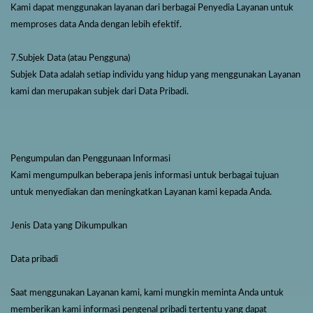
Kami dapat menggunakan layanan dari berbagai Penyedia Layanan untuk
memproses data Anda dengan lebih efektif.
7.Subjek Data (atau Pengguna)
Subjek Data adalah setiap individu yang hidup yang menggunakan Layanan
kami dan merupakan subjek dari Data Pribadi.
Pengumpulan dan Penggunaan Informasi
Kami mengumpulkan beberapa jenis informasi untuk berbagai tujuan
untuk menyediakan dan meningkatkan Layanan kami kepada Anda.
Jenis Data yang Dikumpulkan
Data pribadi
Saat menggunakan Layanan kami, kami mungkin meminta Anda untuk
memberikan kami informasi pengenal pribadi tertentu yang dapat