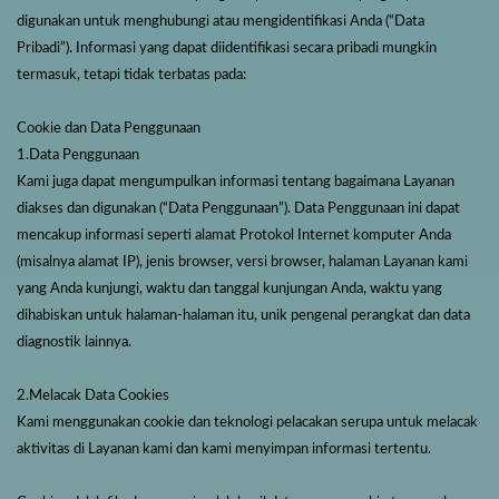
digunakan untuk menghubungi atau mengidentifikasi Anda (“Data
Pribadi”). Informasi yang dapat diidentifikasi secara pribadi mungkin
termasuk, tetapi tidak terbatas pada:
Cookie dan Data Penggunaan
1.Data Penggunaan
Kami juga dapat mengumpulkan informasi tentang bagaimana Layanan
diakses dan digunakan (“Data Penggunaan”). Data Penggunaan ini dapat
mencakup informasi seperti alamat Protokol Internet komputer Anda
(misalnya alamat IP), jenis browser, versi browser, halaman Layanan kami
yang Anda kunjungi, waktu dan tanggal kunjungan Anda, waktu yang
dihabiskan untuk halaman-halaman itu, unik pengenal perangkat dan data
diagnostik lainnya.
2.Melacak Data Cookies
Kami menggunakan cookie dan teknologi pelacakan serupa untuk melacak
aktivitas di Layanan kami dan kami menyimpan informasi tertentu.