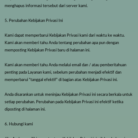
menghapus informasi tersebut dari server kami.
5. Perubahan Kebijakan Privasi Ini
Kami dapat memperbarui Kebijakan Privasi kami dari waktu ke waktu.
Kami akan memberi tahu Anda tentang perubahan apa pun dengan
memposting Kebijakan Privasi baru di halaman ini.
Kami akan memberi tahu Anda melalui email dan / atau pemberitahuan
penting pada Layanan kami, sebelum perubahan menjadi efektif dan
memperbarui “tanggal efektif” di bagian atas Kebijakan Privasi ini.
Anda disarankan untuk meninjau Kebijakan Privasi ini secara berkala untuk
setiap perubahan. Perubahan pada Kebijakan Privasi ini efektif ketika
diposting di halaman ini.
6. Hubungi kami